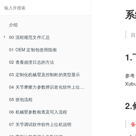
系
介绍
目
00 流程规范文件汇总
01 OEM 定制包使用指南
01 资源管理
1.
02 查看崩溃日志的方法
02 虚拟机映像包更新规范
03 定制化机械臂及控制柜的类型显示
02-1 虚拟机映像包打包规范
参
Xub
03 Markdown 基本语法
04 关节摩擦力参数辨识老化软件上位机说明
05 抓包流程
04 文档编写说明
2
06 机械臂参数检查及写入流程
05 软件界面翻译说明
04-1 文档编写规范
备
07 关节调试软件软件上位机说明
04-2 文档图片规范